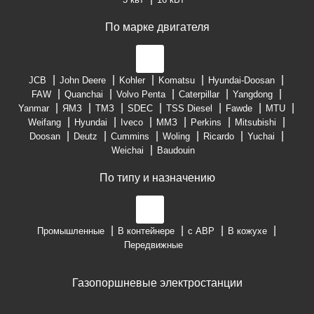
По марке двигателя
JCB
John Deere
Kohler
Komatsu
Hyundai-Doosan
FAW
Quanchai
Volvo Penta
Caterpillar
Yangdong
Yanmar
ЯМЗ
ТМЗ
SDEC
TSS Diesel
Fawde
MTU
Weifang
Hyundai
Iveco
ММЗ
Perkins
Mitsubishi
Doosan
Deutz
Cummins
Woling
Ricardo
Yuchai
Weichai
Baudouin
По типу и назначению
Промышленные
В контейнере
с АВР
В кожухе
Передвижные
Газопоршневые электростанции