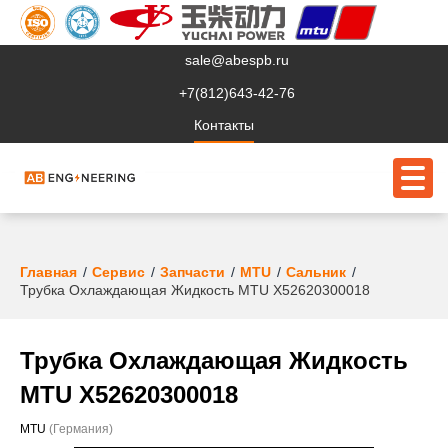
sale@abespb.ru
+7(812)643-42-76
Контакты
О компании
Главная
Сервис
Запчасти
MTU
Сальник
Трубка Охлаждающая Жидкость MTU X52620300018
Клиентам
Продукция
Трубка Охлаждающая Жидкость
Сервис
MTU X52620300018
Судовое ЭО
MTU
(Германия)