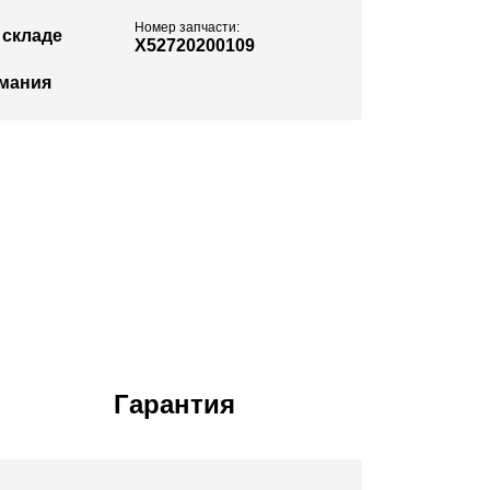
Номер запчасти:
 складе
X52720200109
мания
Гарантия