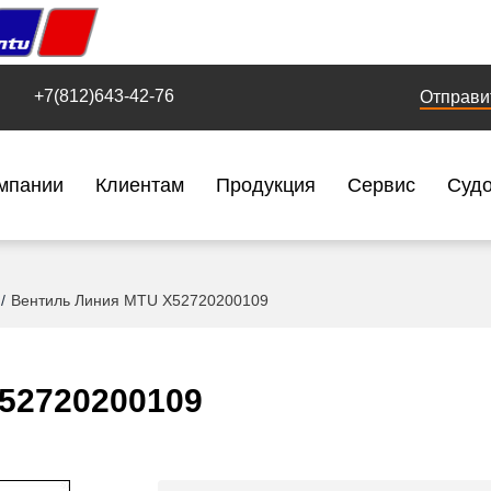
+7(812)643-42-76
Отправи
мпании
Клиентам
Продукция
Сервис
Суд
Вентиль Линия MTU X52720200109
52720200109