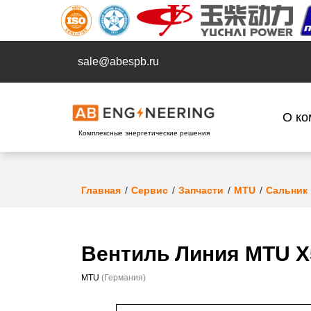
sale@abespb.ru
О ко
Комплексные энергетические решения
Главная
Сервис
Запчасти
MTU
Сальник
Вентиль Линия MTU X
MTU
(Германия)