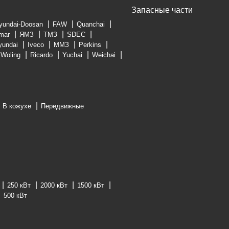
Запасные части
yundai-Doosan
FAW
Quanchai
mar
ЯМЗ
ТМЗ
SDEC
yundai
Iveco
ММЗ
Perkins
Woling
Ricardo
Yuchai
Weichai
В кожухе
Передвижные
250 кВт
2000 кВт
1500 кВт
500 кВт