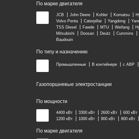
По марке двигателя
JCB
John Deere
Kohler
Komatsu
H
Volvo Penta
Caterpillar
Yangdong
Yan
TSS Diesel
Fawde
MTU
Weifang
H
Mitsubishi
Doosan
Deutz
Cummins
Baudouin
По типу и назначению
Промышленные
В контейнере
с АВР
Газопоршневые электростанции
По мощности
4400 кВт
3300 кВт
2600 кВт
600 кВт
1200 кВт
1000 кВт
900 кВт
800 кВт
По марке двигателя