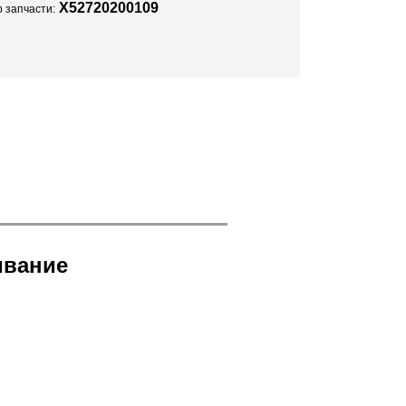
X52720200109
 запчасти:
ивание