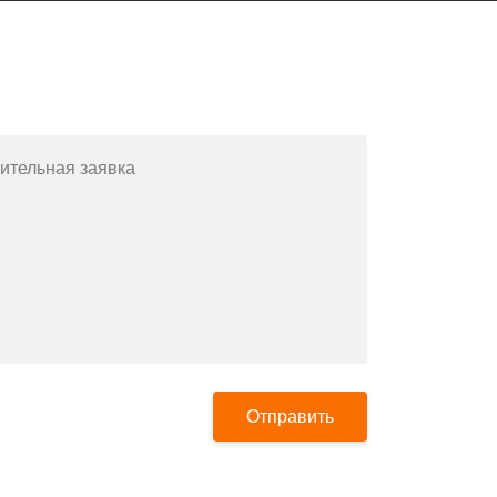
Заполните форму или позвоните
по телефону
+7(812)643-42-76
ительная заявка
Отправить