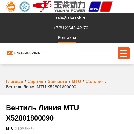
sale@abespb.ru
+7(812)643-42-76
Контакты
О компании
Главная
Сервис
Запчасти
MTU
Сальник
Вентиль Линия MTU X52801800090
Клиентам
Продукция
Вентиль Линия MTU
Сервис
X52801800090
Судовое ЭО
MTU
(Германия)