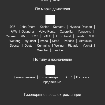
По марке двигателя
JCB
John Deere
Kohler
Komatsu
Hyundai-Doosan
FAW
Quanchai
Volvo Penta
Caterpillar
Yangdong
Yanmar
ЯМЗ
ТМЗ
SDEC
TSS Diesel
Fawde
MTU
Weifang
Hyundai
Iveco
ММЗ
Perkins
Mitsubishi
Doosan
Deutz
Cummins
Woling
Ricardo
Yuchai
Weichai
Baudouin
По типу и назначению
Промышленные
В контейнере
с АВР
В кожухе
Передвижные
Газопоршневые электростанции