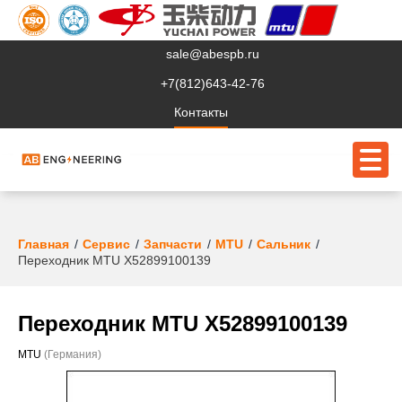
sale@abespb.ru
+7(812)643-42-76
Контакты
О компании
Главная
Сервис
Запчасти
MTU
Сальник
Переходник MTU X52899100139
Клиентам
Продукция
Переходник MTU X52899100139
Сервис
MTU
(Германия)
Судовое ЭО