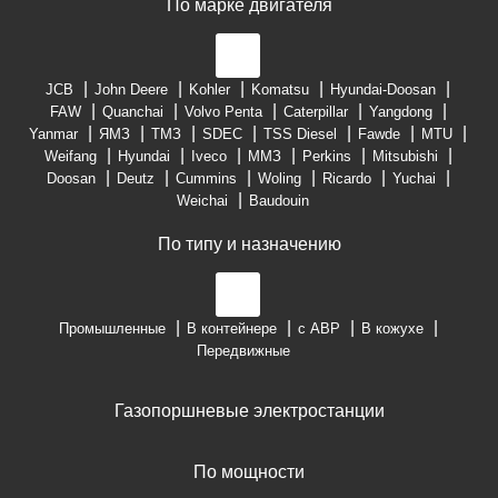
По марке двигателя
JCB
John Deere
Kohler
Komatsu
Hyundai-Doosan
FAW
Quanchai
Volvo Penta
Caterpillar
Yangdong
Yanmar
ЯМЗ
ТМЗ
SDEC
TSS Diesel
Fawde
MTU
Weifang
Hyundai
Iveco
ММЗ
Perkins
Mitsubishi
Doosan
Deutz
Cummins
Woling
Ricardo
Yuchai
Weichai
Baudouin
По типу и назначению
Промышленные
В контейнере
с АВР
В кожухе
Передвижные
Газопоршневые электростанции
По мощности