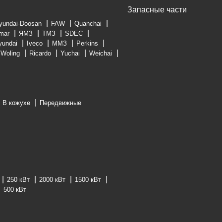
Запасные части
yundai-Doosan
FAW
Quanchai
mar
ЯМЗ
ТМЗ
SDEC
yundai
Iveco
ММЗ
Perkins
Woling
Ricardo
Yuchai
Weichai
В кожухе
Передвижные
250 кВт
2000 кВт
1500 кВт
500 кВт