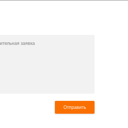
Заполните форму или позвоните
по телефону
+7(812)643-42-76
ительная заявка
Отправить