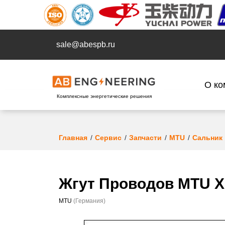
sale@abespb.ru
О ко
Комплексные энергетические решения
Главная
Сервис
Запчасти
MTU
Сальник
Жгут Проводов MTU X
MTU
(Германия)