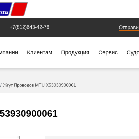
+7(812)643-42-76
Отправи
мпании
Клиентам
Продукция
Сервис
Суд
Жгут Проводов MTU X53930900061
53930900061