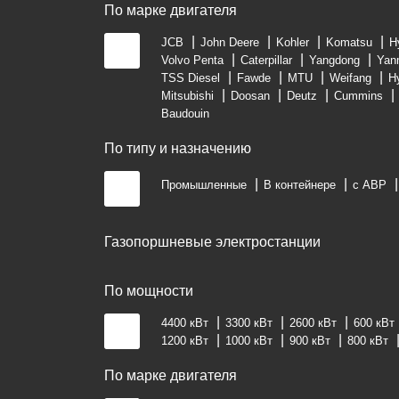
По марке двигателя
JCB
John Deere
Kohler
Komatsu
H
Volvo Penta
Caterpillar
Yangdong
Yan
TSS Diesel
Fawde
MTU
Weifang
H
Mitsubishi
Doosan
Deutz
Cummins
Baudouin
По типу и назначению
Промышленные
В контейнере
с АВР
Газопоршневые электростанции
По мощности
4400 кВт
3300 кВт
2600 кВт
600 кВт
1200 кВт
1000 кВт
900 кВт
800 кВт
По марке двигателя