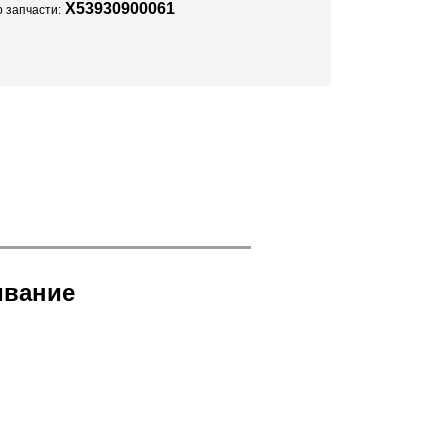
X53930900061
 запчасти:
ивание