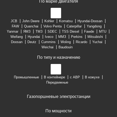
По марке двигателя
JCB
John Deere
Kohler
Komatsu
Hyundai-Doosan
FAW
Quanchai
Volvo Penta
Caterpillar
Yangdong
Yanmar
ЯМЗ
ТМЗ
SDEC
TSS Diesel
Fawde
MTU
Weifang
Hyundai
Iveco
ММЗ
Perkins
Mitsubishi
Doosan
Deutz
Cummins
Woling
Ricardo
Yuchai
Weichai
Baudouin
По типу и назначению
Промышленные
В контейнере
с АВР
В кожухе
Передвижные
Газопоршневые электростанции
По мощности