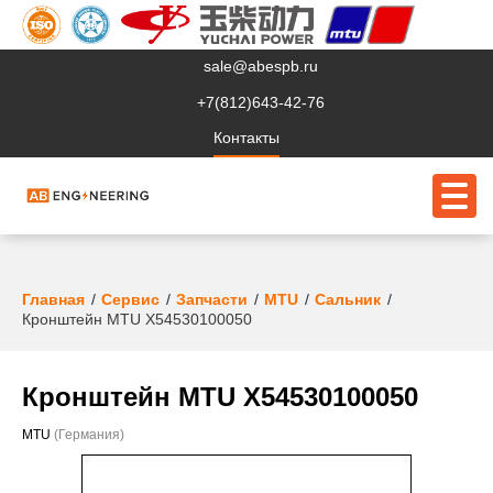
sale@abespb.ru
+7(812)643-42-76
Контакты
О компании
Главная
Сервис
Запчасти
MTU
Сальник
Кронштейн MTU X54530100050
Клиентам
Продукция
Кронштейн MTU X54530100050
Сервис
MTU
(Германия)
Судовое ЭО