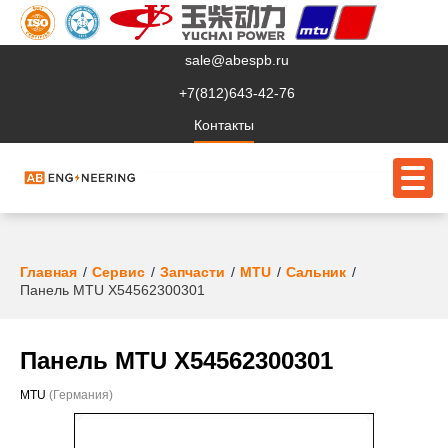
sale@abespb.ru
+7(812)643-42-76
Контакты
О компании
Главная
Сервис
Запчасти
MTU
Сальник
Панель MTU X54562300301
Клиентам
Продукция
Панель MTU X54562300301
Сервис
MTU
(Германия)
Судовое ЭО