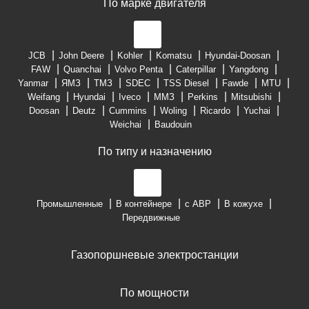
По марке двигателя
JCB
John Deere
Kohler
Komatsu
Hyundai-Doosan
FAW
Quanchai
Volvo Penta
Caterpillar
Yangdong
Yanmar
ЯМЗ
ТМЗ
SDEC
TSS Diesel
Fawde
MTU
Weifang
Hyundai
Iveco
ММЗ
Perkins
Mitsubishi
Doosan
Deutz
Cummins
Woling
Ricardo
Yuchai
Weichai
Baudouin
По типу и назначению
Промышленные
В контейнере
с АВР
В кожухе
Передвижные
Газопоршневые электростанции
По мощности