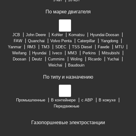
По марке двигателя
JCB
John Deere
Kohler
Komatsu
Hyundai-Doosan
FAW
Quanchai
Volvo Penta
Caterpillar
Yangdong
Yanmar
ЯМЗ
ТМЗ
SDEC
TSS Diesel
Fawde
MTU
Weifang
Hyundai
Iveco
ММЗ
Perkins
Mitsubishi
Doosan
Deutz
Cummins
Woling
Ricardo
Yuchai
Weichai
Baudouin
По типу и назначению
Промышленные
В контейнере
с АВР
В кожухе
Передвижные
Газопоршневые электростанции