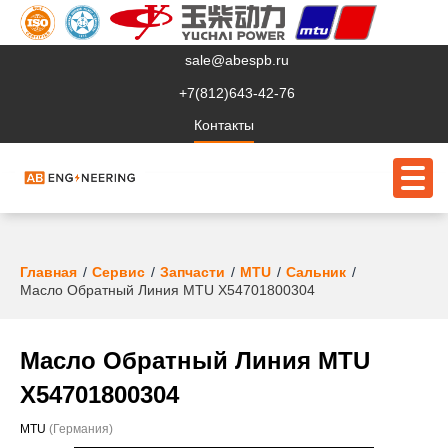
sale@abespb.ru
+7(812)643-42-76
Контакты
О компании
Главная
Сервис
Запчасти
MTU
Сальник
Масло Обратный Линия MTU X54701800304
Клиентам
Продукция
Масло Обратный Линия MTU
Сервис
X54701800304
Судовое ЭО
MTU
(Германия)