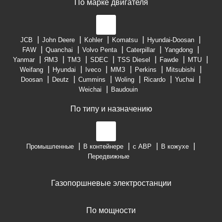
По марке двигателя
JCB
John Deere
Kohler
Komatsu
Hyundai-Doosan
FAW
Quanchai
Volvo Penta
Caterpillar
Yangdong
Yanmar
ЯМЗ
ТМЗ
SDEC
TSS Diesel
Fawde
MTU
Weifang
Hyundai
Iveco
ММЗ
Perkins
Mitsubishi
Doosan
Deutz
Cummins
Woling
Ricardo
Yuchai
Weichai
Baudouin
По типу и назначению
Промышленные
В контейнере
с АВР
В кожухе
Передвижные
Газопоршневые электростанции
По мощности