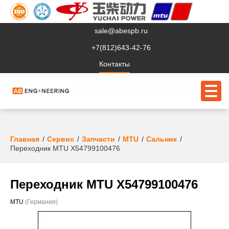
sale@abespb.ru
+7(812)643-42-76
Контакты
О компании
Главная
Сервис
Запчасти
MTU
Сальник
Переходник MTU X54799100476
Клиентам
Продукция
Переходник MTU X54799100476
Сервис
MTU
(Германия)
Судовое ЭО