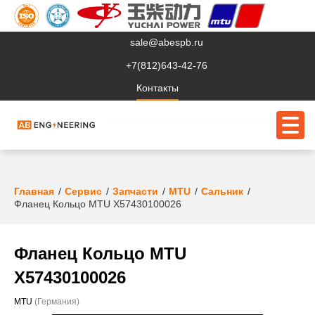
sale@abespb.ru
+7(812)643-42-76
Контакты
О компании
Главная
Сервис
Запчасти
MTU
Сальник
Фланец Кольцо MTU X57430100026
Клиентам
Продукция
Фланец Кольцо MTU
Сервис
X57430100026
Судовое ЭО
MTU
(Германия)