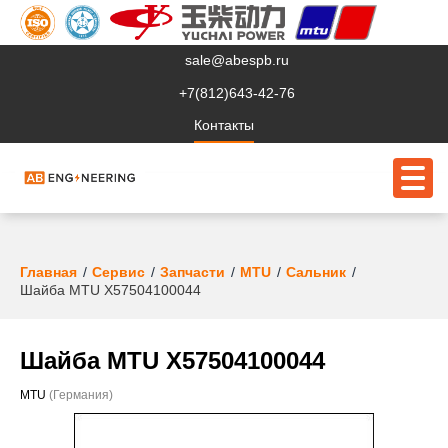
sale@abespb.ru
+7(812)643-42-76
Контакты
О компании
Главная
Сервис
Запчасти
MTU
Сальник
Шайба MTU X57504100044
Клиентам
Продукция
Шайба MTU X57504100044
Сервис
MTU
(Германия)
Судовое ЭО