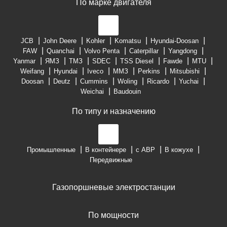
По марке двигателя
JCB
John Deere
Kohler
Komatsu
Hyundai-Doosan
FAW
Quanchai
Volvo Penta
Caterpillar
Yangdong
Yanmar
ЯМЗ
ТМЗ
SDEC
TSS Diesel
Fawde
MTU
Weifang
Hyundai
Iveco
ММЗ
Perkins
Mitsubishi
Doosan
Deutz
Cummins
Woling
Ricardo
Yuchai
Weichai
Baudouin
По типу и назначению
Промышленные
В контейнере
с АВР
В кожухе
Передвижные
Газопоршневые электростанции
По мощности