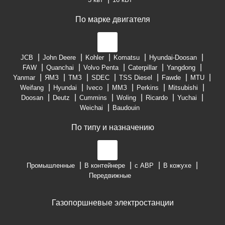
По марке двигателя
JCB
John Deere
Kohler
Komatsu
Hyundai-Doosan
FAW
Quanchai
Volvo Penta
Caterpillar
Yangdong
Yanmar
ЯМЗ
ТМЗ
SDEC
TSS Diesel
Fawde
MTU
Weifang
Hyundai
Iveco
ММЗ
Perkins
Mitsubishi
Doosan
Deutz
Cummins
Woling
Ricardo
Yuchai
Weichai
Baudouin
По типу и назначению
Промышленные
В контейнере
с АВР
В кожухе
Передвижные
Газопоршневые электростанции