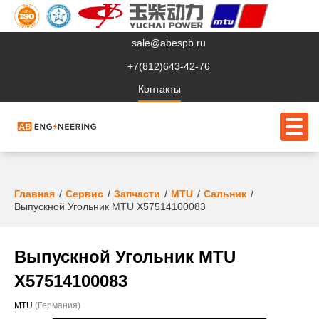
sale@abespb.ru
+7(812)643-42-76
Контакты
О компании
Главная
Сервис
Запчасти
MTU
Сальник
Выпускной Угольник MTU X57514100083
Клиентам
Продукция
Выпускной Угольник MTU
Сервис
X57514100083
Судовое ЭО
MTU
(Германия)