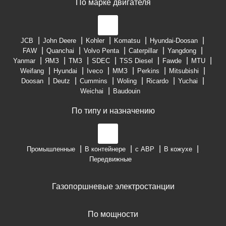
По марке двигателя
JCB
John Deere
Kohler
Komatsu
Hyundai-Doosan
FAW
Quanchai
Volvo Penta
Caterpillar
Yangdong
Yanmar
ЯМЗ
ТМЗ
SDEC
TSS Diesel
Fawde
MTU
Weifang
Hyundai
Iveco
ММЗ
Perkins
Mitsubishi
Doosan
Deutz
Cummins
Woling
Ricardo
Yuchai
Weichai
Baudouin
По типу и назначению
Промышленные
В контейнере
с АВР
В кожухе
Передвижные
Газопоршневые электростанции
По мощности