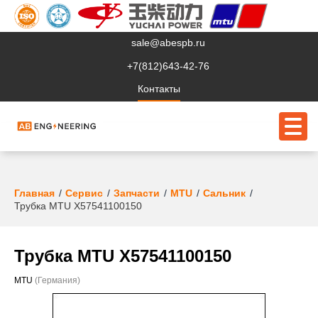
sale@abespb.ru
+7(812)643-42-76
Контакты
О компании
Главная
Сервис
Запчасти
MTU
Сальник
Трубка MTU X57541100150
Клиентам
Продукция
Трубка MTU X57541100150
Сервис
MTU
(Германия)
Судовое ЭО