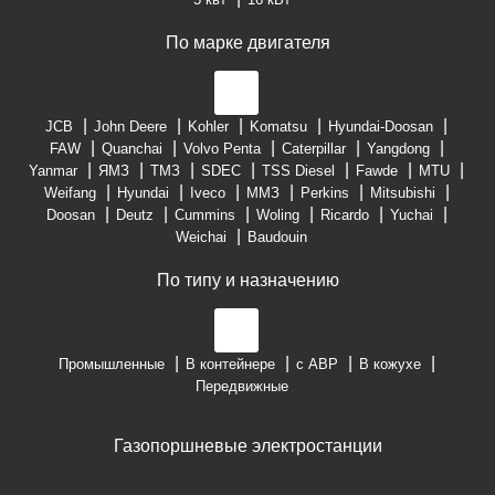
По марке двигателя
JCB
John Deere
Kohler
Komatsu
Hyundai-Doosan
FAW
Quanchai
Volvo Penta
Caterpillar
Yangdong
Yanmar
ЯМЗ
ТМЗ
SDEC
TSS Diesel
Fawde
MTU
Weifang
Hyundai
Iveco
ММЗ
Perkins
Mitsubishi
Doosan
Deutz
Cummins
Woling
Ricardo
Yuchai
Weichai
Baudouin
По типу и назначению
Промышленные
В контейнере
с АВР
В кожухе
Передвижные
Газопоршневые электростанции