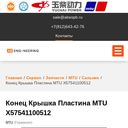
sale@abespb.ru
+7(812)643-42-76
Контакты
О компании
Главная
Сервис
Запчасти
MTU
Сальник
Конец Крышка Пластина MTU X57541100512
Клиентам
Продукция
Конец Крышка Пластина MTU
Сервис
X57541100512
Судовое ЭО
MTU
(Германия)