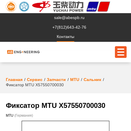
sale@abespb.ru
+7(812)643-42-76
Контакты
О компании
Главная
Сервис
Запчасти
MTU
Сальник
Фиксатор MTU X57550700030
Клиентам
Продукция
Фиксатор MTU X57550700030
Сервис
MTU
(Германия)
Судовое ЭО