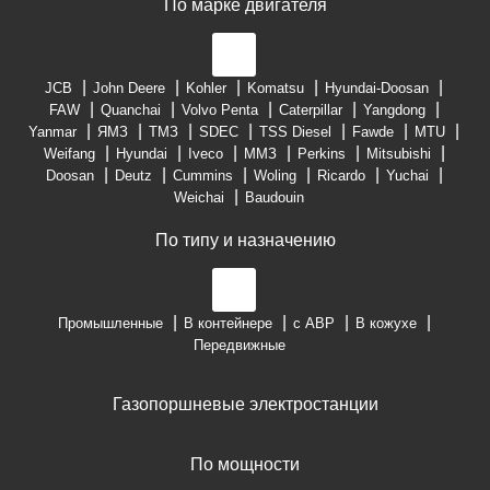
По марке двигателя
JCB
John Deere
Kohler
Komatsu
Hyundai-Doosan
FAW
Quanchai
Volvo Penta
Caterpillar
Yangdong
Yanmar
ЯМЗ
ТМЗ
SDEC
TSS Diesel
Fawde
MTU
Weifang
Hyundai
Iveco
ММЗ
Perkins
Mitsubishi
Doosan
Deutz
Cummins
Woling
Ricardo
Yuchai
Weichai
Baudouin
По типу и назначению
Промышленные
В контейнере
с АВР
В кожухе
Передвижные
Газопоршневые электростанции
По мощности