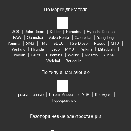
По марке двигателя
JCB
John Deere
Kohler
Komatsu
Hyundai-Doosan
FAW
Quanchai
Volvo Penta
Caterpillar
Yangdong
Yanmar
ЯМЗ
ТМЗ
SDEC
TSS Diesel
Fawde
MTU
Weifang
Hyundai
Iveco
ММЗ
Perkins
Mitsubishi
Doosan
Deutz
Cummins
Woling
Ricardo
Yuchai
Weichai
Baudouin
По типу и назначению
Промышленные
В контейнере
с АВР
В кожухе
Передвижные
Газопоршневые электростанции