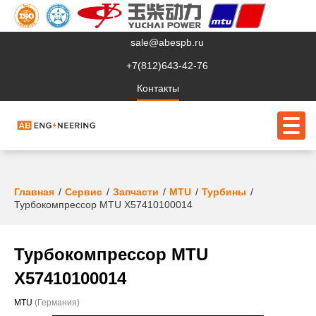
sale@abespb.ru
+7(812)643-42-76
Контакты
О компании
Главная
Сервис
Запчасти
MTU
Турбины
Турбокомпрессор MTU X57410100014
Клиентам
Продукция
Турбокомпрессор MTU
Сервис
X57410100014
Судовое ЭО
MTU
(Германия)